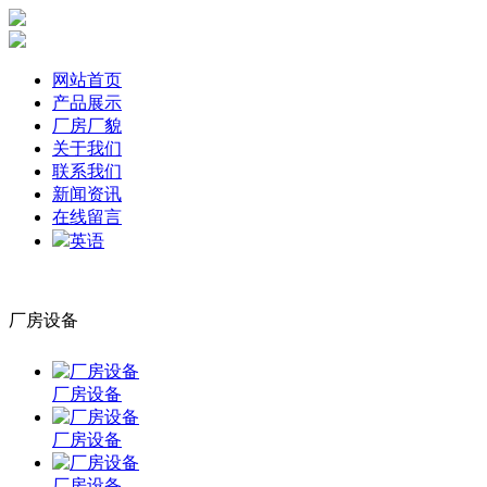
网站首页
产品展示
厂房厂貌
关于我们
联系我们
新闻资讯
在线留言
英语
厂房设备
厂房设备
厂房设备
厂房设备