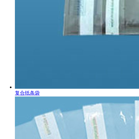
复合纸条袋