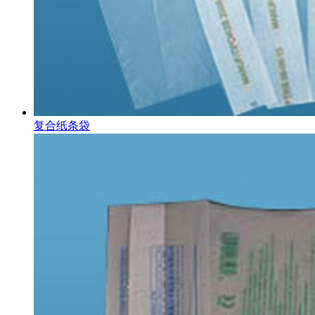
复合纸条袋