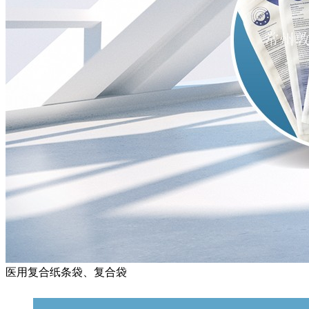
医用复合纸条袋、复合袋