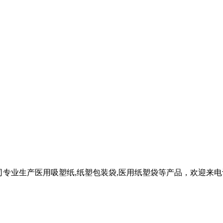
敦煌彩印有限公司专业生产医用吸塑纸,纸塑包装袋,医用纸塑袋等产品，欢迎来电