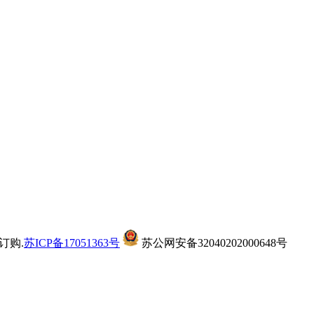
订购.
苏ICP备17051363号
苏公网安备32040202000648号