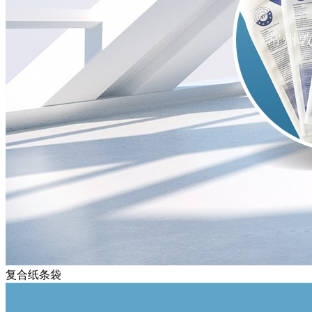
复合纸条袋