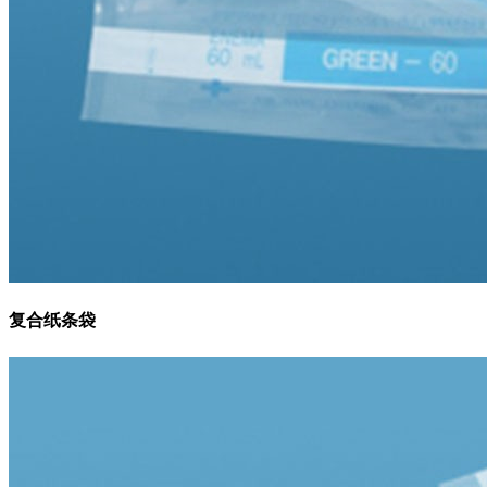
复合纸条袋