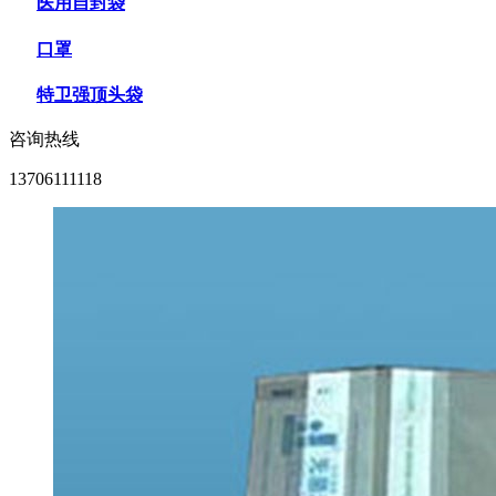
医用自封袋
口罩
特卫强顶头袋
咨询热线
13706111118