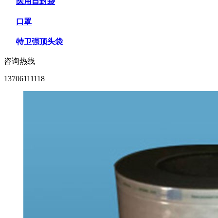
医用自封袋
口罩
特卫强顶头袋
咨询热线
13706111118