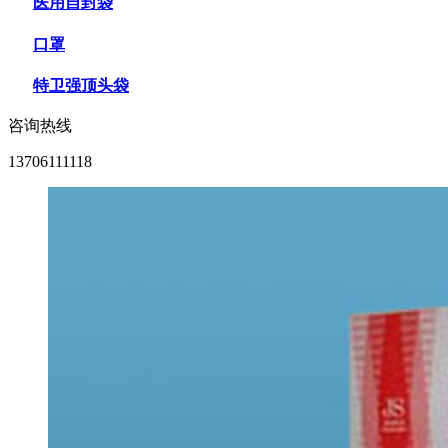
医用自封袋
口罩
特卫强顶头袋
咨询热线
13706111118