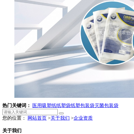
热门关键词：
医用吸塑纸
纸塑袋
纸塑包装袋
灭菌包装袋
您的位置：
网站首页
>
关于我们
>
企业资质
关于我们