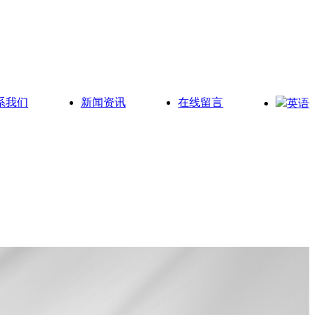
系我们
新闻资讯
在线留言
英语