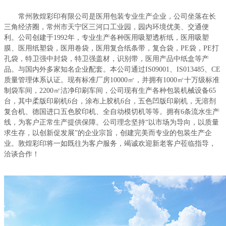
常州敦煌彩印有限公司是医用包装专业生产企业，公司坐落在长
三角经济圈，常州市天宁区三河口工业园，园内环境优美、交通便
利。公司创建于1992年，专业生产各种医用吸塑透析纸，医用吸塑
膜、医用纸塑袋，医用卷袋，医用复合纸条带，复合袋，PE袋，PE打
孔袋，特卫强中封袋，特卫强盖材，识别带，医用产品中纸盒等产
品。与国内外多家知名企业配套。本公司通过IS09001、
IS013485、
CE
质量管理体系认证。现有标准厂房10000
㎡
，并拥有1000㎡十万级标准
制袋车间，2200㎡洁净印刷车间，公司现有生产各种包装机械设备65
台，其中柔版印刷机6台，涂布上胶机6台，五色凹版印刷机，无溶剂
复合机、德国进口五色胶印机、全自动模切机等等。拥有6条流水生产
线，为客户正常生产提供保障。公司理念坚持“以市场为导向，以质量
求生存，以创新促发展”的企业宗旨，创建完美而专业的包装生产企
业。敦煌彩印将一如既往为客户服务，竭诚欢迎新老客户莅临指导，
洽谈合作！