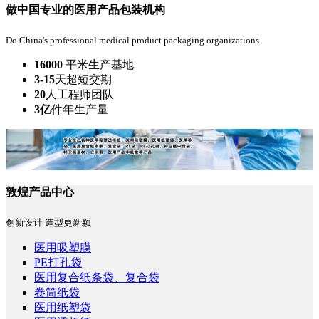
做中国专业的医用产品包装机构
Do China's professional medical product packaging organizations
16000
平米生产基地
3-15
天
超短交期
20
人
工程师团队
3亿
件
年生产量
敦煌产品中心
创新设计 造型更新颖
医用吸塑膜
PE打孔袋
医用复合纸条袋、复合袋
卷筒纸袋
医用纸塑袋