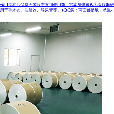
作用是在后‌保持无菌状态‌直到使用前，它本身也被视为医疗器
用于手术衣、注射器、导尿管等 。‌纸纸袋‌：两面都是纸，承重