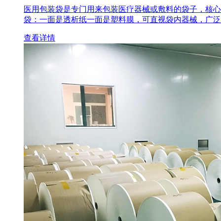
医用包装袋‌是专门用来包装医疗器械或敷料的袋子，核心
袋‌：一面是透析纸一面是塑料膜，可直视袋内器械，广泛
查看详情