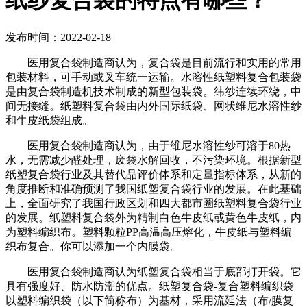
纸纱复合袋的特点有哪些？
发布时间：2022-02-18
医用复合袋制造商认为，复合袋是目前流行和实用的常用
包装材料，可手动或叉车统一运输。水溶性纸塑料复合包装袋
是由复合袋制造机技术制成的新型包装袋。纬纱连续环绕，中
间无接缝。纸塑料复合袋由内外国际纸袋、网状维尼水溶性纱
和牛皮纸袋组成。
医用复合袋制造商认为，由于维尼水溶性纱可溶于80热
水，无需减少醛处理，废袋水解回收，不污染环境。根据新型
纸塑复合袋行业及其替代品评价体系和定量指标体系，从新的
角度推断和准确预测了我国纸塑复合袋行业的发展。在此基础
上，全面研究了我国行政区划和四大都市圈纸塑料复合袋行业
的发展。纸塑料复合袋外为精制白色牛皮纸或黄色牛皮纸，内
为塑料编织布。塑料颗粒PP高温高压熔化，牛皮纸与塑料编
织布复合。你可以添加一个内膜袋。
医用复合袋制造商认为纸塑复合袋相当于底部打开袋。它
具有强度好、防水防潮的优点。纸塑复合袋-复合塑料编织袋
以塑料编织袋（以下简称布）为基材，采用流延法（布/膜复