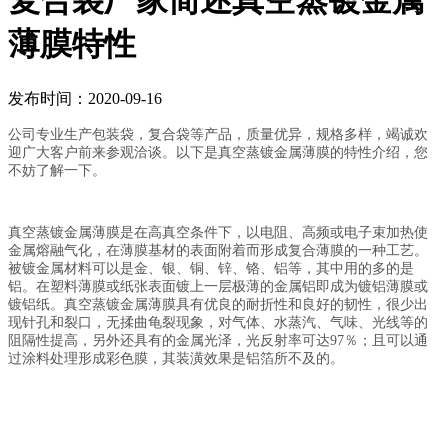
复合袋厂家简述真空蒸镀金属
薄膜特性
发布时间：2020-09-16
公司专业生产包装袋，复合袋等产品，质量优异，规格多样，竭诚欢
迎广大客户前来参观洽谈。以下是真空蒸镀金属薄膜的特性介绍，您
不妨了解一下。
真空蒸镀金属薄膜是在高真空条件下，以电阻、高频或电子束加热使
金属熔融气化，在薄膜基材的表面附着而形成复合薄膜的一种工艺。
被镀金属材料可以是金、银、铜、锌、铬、铝等，其中用的多的是
铝。在塑料薄膜或纸张表面镀上一层极薄的金属铝即成为镀铝薄膜或
镀铝纸。真空蒸镀金属薄膜具有优良的耐折性和良好的韧性，很少出
现针孔和裂口，无揉曲龟裂现象，对气体、水蒸汽、气味、光线等的
阻隔性提高，另外还具有的金属光泽，光反射率可达97％；且可以通
过涂料处理形成彩色膜，其装潢效果是铝箔所不及的。