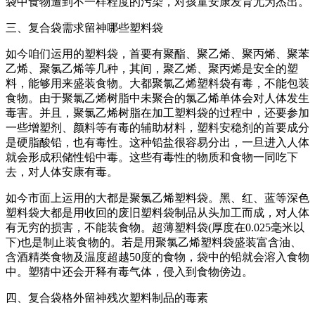
袋中食物遭到不一样程度的污染，对孩童安康发育尤为杰出。
三、复合袋需求留神哪些塑料袋
如今咱们运用的塑料袋，首要有聚酯、聚乙烯、聚丙烯、聚苯
乙烯、聚氯乙烯等几种，其间，聚乙烯、聚丙烯是安全的塑
料，能够用来盛装食物。大都聚氯乙烯塑料袋有毒，不能包装
食物。由于聚氯乙烯树脂中未聚合的氯乙烯单体会对人体发生
毒害。并且，聚氯乙烯树脂在加工塑料袋的过程中，还要参加
一些增塑剂、颜料等有毒的辅助材料，塑料安稳剂的首要成分
是硬脂酸铅，也有毒性。这种铅盐很容易分出，一旦进入人体
就会形成积储性铅中毒。这些有毒性的物质和食物一同吃下
去，对人体安康有毒。
如今市面上运用的大都是聚氯乙烯塑料袋。黑、红、蓝等深色
塑料袋大都是用收回的废旧塑料袋制品从头加工而成，对人体
有无穷的损害，不能装食物。超薄塑料袋(厚度在0.025毫米以
下)也是制止装食物的。若是用聚氯乙烯塑料袋盛装富含油、
含酒精类食物及温度超越50度的食物，袋中的铅就会溶入食物
中。塑猜中还会开释有毒气体，侵入到食物傍边。
四、复合袋格外留神残次塑料制品的毒素