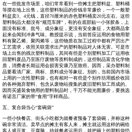
在一些批发市场里，咱们常常看到一些摊主把塑料盆、塑料桶
等摆在地上出售，这些塑料制品的价钱非常廉价，一个一般塑
料盆卖3、4元钱，直径70厘米的赤色塑料桶卖20元左右。这些
塑料制品大都没有“规范车牌”，有的在底部贴一小张胶条，上
面没有标准、批号、成分象征，更没有安全象征，大都商品拿
起来会闻到冲鼻气味。教授提示说，当前答应运用的食物用塑
料有聚乙烯、聚丙烯等，这些物质在加工过程中都有严厉出产
工艺需求，依照关联需求出产的塑料制品对人体无害。可是市
场上出售的残次塑料制品，其间有些是个别塑料加工厂运用收
回塑料废品乃至医疗废物等质料制成的，这些制品富含化学物
质，消费者长期运用会损害安康乃至致癌。因而，采办塑料制
品要看清厂家、商标、质料成分等象征。别的，当前国内市场
上用的一次性塑料袋，也有相对一有些是个别作坊用贱价收回
的各种抛弃塑料、包含从废物站搜集的废旧塑料加工而成的。
因而买盛装食物用的塑料制品时，千万不能光图廉价，要挑选
有诺言厂家的带“食用”字样商品。
五、复合袋当心“套碗袋”
一些小快餐店、街头小吃都为就餐者预备了套袋碗，并称这种
碗非常清洁。卖早点的摊主有客人来，摊主就运用这样的碗给
客人盛豆浆、豆腐脑，待就餐者运用后，就把碗上的塑料袋扔