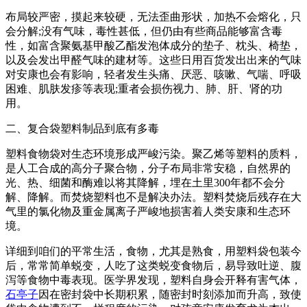
布局较严密，摸起来较硬，无法歪曲形状，加热不会熔化，只
会分解;没有气味，毒性甚低，但仍由有些商品能够富含毒
性，如富含聚氨基甲酸乙酯发泡体成分的垫子、枕头、椅垫，
以及会发出甲醛气味的建材等。这些日用百货发出出来的气味
对安康也会有影响，轻者发生头痛、厌恶、咳嗽、气喘、呼吸
困难、肌肤发疹等表现;重者会损伤视力、肺、肝、肾的功
用。
二、复合袋塑料制品到底有多毒
塑料食物袋对生态环境形成严峻污染。聚乙烯等塑料的质料，
是人工合成的高分子聚合物，分子布局非常安稳，自然界的
光、热、细菌和酶难以将其降解，埋在土里300年都不会分
解、降解。而焚烧塑料也不是解决办法。塑料焚烧后残存在大
气里的氯化物及重金属离子严峻地损害着人类安康和生态环
境。
详细到咱们的平常生活，食物，尤其是熟食，用塑料袋包装今
后，常常简单蜕变，人吃了这类蜕变食物后，易导致吐逆、腹
泻等食物中毒表现。医学界发现，塑料自身会开释有害气体，
石亭子
因在密封袋中长期积累，随密封时刻添加而升高，致使