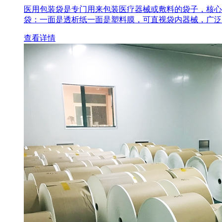
医用包装袋‌是专门用来包装医疗器械或敷料的袋子，核心
袋‌：一面是透析纸一面是塑料膜，可直视袋内器械，广泛
查看详情