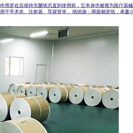
作用是在后‌保持无菌状态‌直到使用前，它本身也被视为医疗器
用于手术衣、注射器、导尿管等 。‌纸纸袋‌：两面都是纸，承重