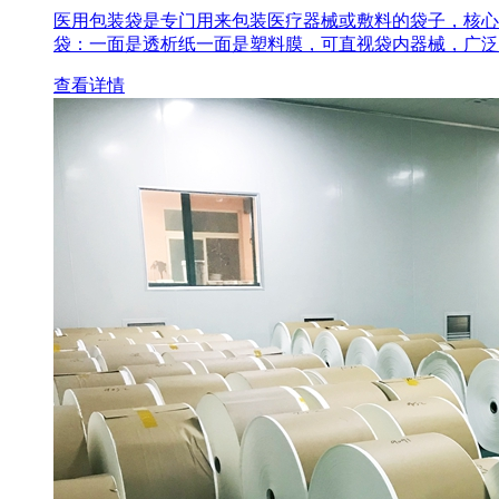
医用包装袋‌是专门用来包装医疗器械或敷料的袋子，核心
袋‌：一面是透析纸一面是塑料膜，可直视袋内器械，广泛
查看详情