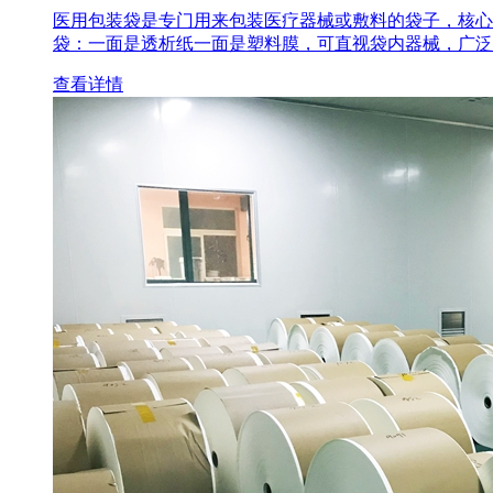
医用包装袋‌是专门用来包装医疗器械或敷料的袋子，核心
袋‌：一面是透析纸一面是塑料膜，可直视袋内器械，广泛
查看详情