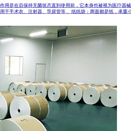
作用是在后‌保持无菌状态‌直到使用前，它本身也被视为医疗器
用于手术衣、注射器、导尿管等 。‌纸纸袋‌：两面都是纸，承重