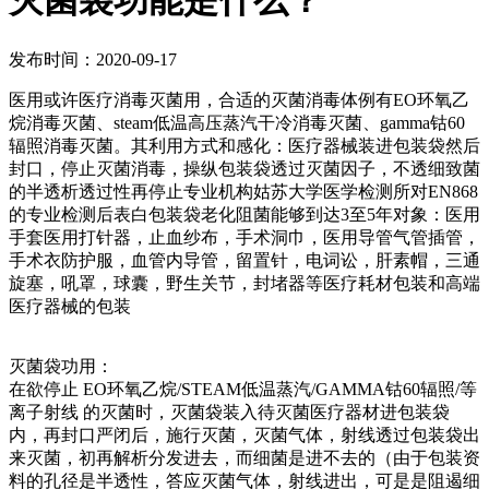
灭菌袋功能是什么？
发布时间：2020-09-17
医用或许医疗消毒灭菌用，合适的灭菌消毒体例有EO环氧乙
烷消毒灭菌、steam低温高压蒸汽干冷消毒灭菌、gamma钴60
辐照消毒灭菌。其利用方式和感化：医疗器械装进包装袋然后
封口，停止灭菌消毒，操纵包装袋透过灭菌因子，不透细致菌
的半透析透过性再停止专业机构姑苏大学医学检测所对EN868
的专业检测后表白包装袋老化阻菌能够到达3至5年对象：医用
手套医用打针器，止血纱布，手术洞巾，医用导管气管插管，
手术衣防护服，血管内导管，留置针，电词讼，肝素帽，三通
旋塞，吼罩，球囊，野生关节，封堵器等医疗耗材包装和高端
医疗器械的包装
灭菌袋功用：
在欲停止 EO环氧乙烷/STEAM低温蒸汽/GAMMA钴60辐照/等
离子射线 的灭菌时，灭菌袋装入待灭菌医疗器材进包装袋
内，再封口严闭后，施行灭菌，灭菌气体，射线透过包装袋出
来灭菌，初再解析分发进去，而细菌是进不去的（由于包装资
料的孔径是半透性，答应灭菌气体，射线进出，可是是阻遏细