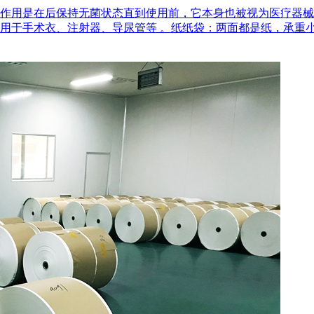
作用是在后‌保持无菌状态‌直到使用前，它本身也被视为医疗器
用于手术衣、注射器、导尿管等 。‌纸纸袋‌：两面都是纸，承重