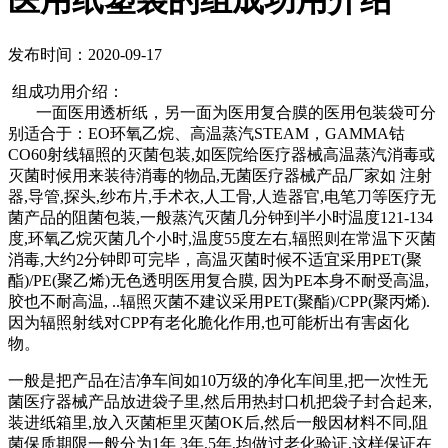
医用纸塑袋的组成功用介绍
发布时间：2020-09-17
组成功用介绍：
一面医用透析纸，另一面为医用复合膜的医用包装袋可分
别适合于：EO环氧乙烷、高温蒸汽STEAM，GAMMA钴
CO60射线辐照的灭菌包装,如医院给医疗器械高温蒸汽消毒或
灭菌时候用来装待消毒的物品,无菌医疗器械产品厂家如 注射
器,导管,探头,纱布片,手术衣,人工骨,人造器官,电笔刀等医疗无
菌产品的阻菌包装,一般蒸汽灭菌几分钟到半小时温度121-134
度,环氧乙烷灭菌几个小时,温度55度左右,辐照则在常温下灭菌
消毒,大约2分钟即可完毕，高温灭菌时候不适宜采用PET(聚
酯)/PE(聚乙烯)无色透明医用复合膜, 因为PE本身不耐受高温,
胶也不耐高温, ..辐照灭菌不建议采用PET(聚酯)/CPP(聚丙烯).
因为辐照射线对CPP有老化脆化作用,也可能析出有害卤化
物。
一般是把产品在洁净车间如10万级的净化车间里,把一次性无
菌医疗器械产品放进袋子里,然后用热封口机把袋子封合起来,
装进纸箱里,放入灭菌柜里灭菌OK后,然后一般因材料不同,阻
菌保质期限一般分为1年 3年,5年,均做过老化验证,这样保证在