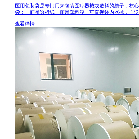
医用包装袋‌是专门用来包装医疗器械或敷料的袋子，核心
袋‌：一面是透析纸一面是塑料膜，可直视袋内器械，广泛
查看详情