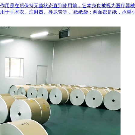
作用是在后‌保持无菌状态‌直到使用前，它本身也被视为医疗器
用于手术衣、注射器、导尿管等 。‌纸纸袋‌：两面都是纸，承重