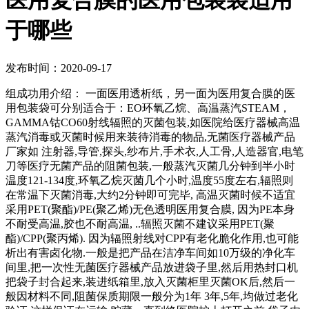
医用复合膜的医用包装袋适用
于哪些
发布时间：2020-09-17
组成功用介绍： 一面医用透析纸，另一面为医用复合膜的医
用包装袋可分别适合于：EO环氧乙烷、高温蒸汽STEAM，
GAMMA钴CO60射线辐照的灭菌包装,如医院给医疗器械高温
蒸汽消毒或灭菌时候用来装待消毒的物品,无菌医疗器械产品
厂家如 注射器,导管,探头,纱布片,手术衣,人工骨,人造器官,电笔
刀等医疗无菌产品的阻菌包装,一般蒸汽灭菌几分钟到半小时
温度121-134度,环氧乙烷灭菌几个小时,温度55度左右,辐照则
在常温下灭菌消毒,大约2分钟即可完毕, 高温灭菌时候不适宜
采用PET(聚酯)/PE(聚乙烯)无色透明医用复合膜, 因为PE本身
不耐受高温,胶也不耐高温, ..辐照灭菌不建议采用PET(聚
酯)/CPP(聚丙烯). 因为辐照射线对CPP有老化脆化作用,也可能
析出有害卤化物.一般是把产品在洁净车间如10万级的净化车
间里,把一次性无菌医疗器械产品放进袋子里,然后用热封口机
把袋子封合起来,装进纸箱里,放入灭菌柜里灭菌OK后,然后一
般因材料不同,阻菌保质期限一般分为1年 3年,5年,均做过老化