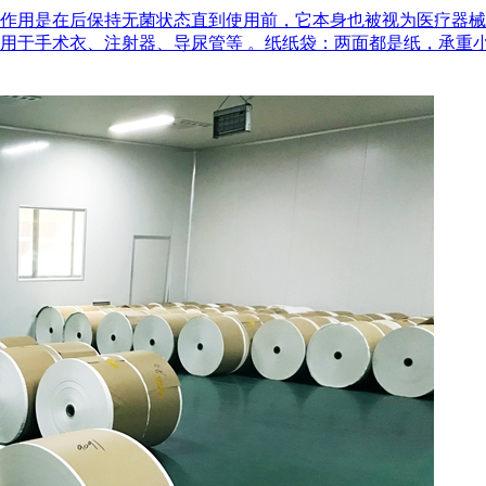
作用是在后‌保持无菌状态‌直到使用前，它本身也被视为医疗器
用于手术衣、注射器、导尿管等 。‌纸纸袋‌：两面都是纸，承重