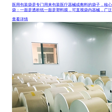
医用包装袋‌是专门用来包装医疗器械或敷料的袋子，核心
袋‌：一面是透析纸一面是塑料膜，可直视袋内器械，广泛
查看详情