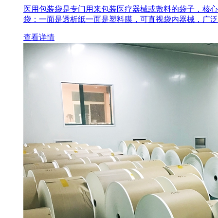
医用包装袋‌是专门用来包装医疗器械或敷料的袋子，核心
袋‌：一面是透析纸一面是塑料膜，可直视袋内器械，广泛
查看详情