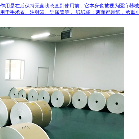
作用是在后‌保持无菌状态‌直到使用前，它本身也被视为医疗器
用于手术衣、注射器、导尿管等 。‌纸纸袋‌：两面都是纸，承重