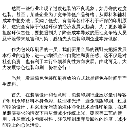
然而一些行业出现了过度包装的不良现象，如月饼的过度
包装。甚至，某些企业为了竞争降低产品价格，从原料和辅料
成本中想办法，采购了低劣、有害等各种不利于环保的印刷原
料。这完全有悖于低碳环保的经济发展大趋势。为了更多地承
担起环保责任，要想遏制为了降低成本导致的恶性竞争给人员
及环境带来危害和污染，必须先从包装印刷企业本身做起。
作为包装印刷界的一员，我们要用全局的视野去把握发展
本行业的趋势，进一步增强企业自觉性和责任感。这不仅是对
社会负责，也有利于本行业朝着良性方向发展。由此可见，大
力发展绿色包装印刷，势在必行！
当然，发展绿色包装印刷有效的方式就是避免在时间里产
生废料。
首先，在装潢设计和创意时，包装印刷行业应尽量引导客
户利用承印材料本身色彩、纹理和光泽，避免满版印刷、过度
印刷的设计，并采用无污染的液体净化技术柔性印刷版，在满
足装潢要求的情况下再尽量减少传统上光、覆膜等工艺的使
用，并尽量减少包装材料，降低印刷废弃后回收的难度，减少
印刷上的总体污染。