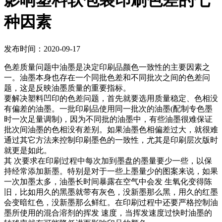
影响塑料软包装印刷色差的七
种因素
发布时间：2020-09-17
色差质量问题中油墨是决定印刷品颜色一致性的主要因素之
一。油墨本身也存在一个同批色差和不同批次之间的色差问
题，这是反映油墨质量的重要指标。
要解决塑料凹印的色差问题，首先就要选用质量稳定、色相没
有偏差的油墨。一批印刷品使用同一批次的油墨(配制专色墨
时一次足量调制)，因为不同批的油墨中，有些油墨很难保证
批次间油墨的色相没有差别。如果油墨色相偏差过大，就很难
通过其它方法来控制印刷墨色的一致性，尤其是印刷层次版时
就更是如此。
其 次要求在印刷过程中每次加到墨盘的墨量要少一些，以保
持经常添加新墨。特别是对于一些上墨量少的图案来说，如果
一次加墨太多，油墨长时间暴露在空气中会发 生氧化变得陈
旧，比如用久的黑墨就带有灰色，没新墨那么黑，用久的红墨
会变暗红色，没新墨那么鲜红。在印刷过程中还要严格控制油
墨所使用的混合溶剂的挥发 速度，当挥发速度过快时油墨的