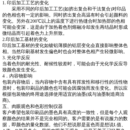
1. 印后加工工艺的变化
采用不同的印后加工工艺(如挤出复合和干法复合)对印品
的色相也有一定的影响。同时挤出复合高温有时会引起颜料的
变化。另外在200℃以上的温度下进行热缝合时加热部的色相
可能会变深，这是由于加热着色剂熔融冷却发生再结晶时形成
微结晶而引起着色力上升所致。
2.印后加工基材的变化
印后加工基材的变化如镀铝薄膜的铝层变化会直接影响整体色
相。当然印刷基材发生偏色时也会对整体色相产生轻微影响。
3. 光化学反应
当着色剂的耐光性、耐候性较差时，可能会由于光化学反应导
致颜色发生变化。
4．内容物影响
包装内容物后，当内容物中含有具有挥发性和移行性的活性物
质时，包装印刷品的颜色也可能会因腐蚀而发生变化。所以应
根据包装物的终用途选择使用适宜的油墨(或与油墨制造商洽
商)。
五、肉眼观色和色彩控制仪器
客户希望包装印刷品的墨色具有高度的一致性，但是每个人观
察颜色的结果并不是完全相同的。客户需要的是有说服力的数
据，即颜色的量化数据。他们不想说那是蓝色而是想说L值、