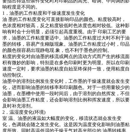
要指出得这些条件变化时对印刷品的高光、暗调、中间调的影
响程度是不同的。
1．油墨的工作粘度和干燥速度发生变化
油 墨的工作粘度变化可直接影响印品的颜色。粘度较高时，
色浓度相对较高，反之粘度较低时色浓度也相对较低。这种影
响有时会十分明显，必须引起高度重视。由于 印刷工艺的要
求，油墨的工作粘度要适中。油墨的工作粘度过大时不利于油
墨的转移，容易产生糊版现象。油墨的工作粘度过小时，印品
的颜色很容易出现静电现 象，也不利于墨色的控制。
粘度的变化对由油墨的移流或网点的流动方式而产生的移流面
积有微妙的影响，特别是在多色印刷时更为明显。所以在印刷
速度一定时，要求油墨的粘度自始至终保持一致，使用粘度自
动控制仪。
油墨中的溶剂比例发生变化时，工作墨的干燥速度就会发生变
化，进而影响油墨的转移率和印刷颜色。对于一些用量较少的
油墨，在墨槽中使用一段时间后，由于溶剂的自然挥发，不但
会影响油墨工作粘度，还会影响溶剂比例和挥发速度，所以要
及时补充溶剂。
2．温湿度变化(环境)
室 温、油墨的液温如大幅度的变化，移流状态就会发生变
化，色调就会随之发生变化。这是因为温度变化影响到油墨粘
度所致。同时高温低湿的干燥天气对高光部位的 油墨转移率