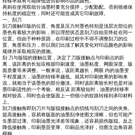
转移率就有可能降低进而影响印品的颜色。
再则在使用双组分油墨时要充分搅拌，少配勤配。否则很难保
持粘度的稳定性，同时还可能造成其它印刷故障。
一、刮刀
刮刀接触印版的位置、角度及压力对墨色特别是浅层次部位的
墨色有着较大的影响，所以理想状态是刮刀自始至终处在同一
位置。但由于种种原因，在印刷过程中不得不调整刮刀的位
置、角度和压力，所以我们比须了解其变化对印品颜色的影响
规律并采取相应的措施。
刮 刀与版辊的接触位置，决定了刀版接触点与印刷点的距
离，该距离的长短应根据印刷速度、油墨粘度、网眼深度、版
面质量等来调整。一般来说，该距离越长，网眼 内的油墨变
干程度越大，油墨的转移率越低。就其对印刷效果的影响来
说，就相当于该墨色的部分撤淡。同时该距离较长时也是对油
墨印刷适性的一个考验。相反该 距离较短时，油墨的转移率
相对较高，同时也会使版面上一些细小的纹路转移到承印材料
上。
刮刀接触角即刮刀片与版辊接触点的切线与刮刀之间的夹角。
提高接触角，容易将版面的油墨刮净使图文清晰，但也可能产
生墨层过薄、印刷油墨光泽差等现象，还容易损伤版辊。反之
降低接触角，印刷墨层变厚、印刷品光泽好，但图文边角容易
模糊。