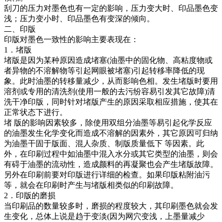
刮刀的压力对墨色也有一定的影响，压力变大时、印品墨色变
浅；压力变小时、印品墨色有变深的倾向。
二、印版
印版对墨色一致性的影响主要表现在：
1．堵版
堵版是因为某种原因造成堵塞(油墨中的固化物、高粘度物或
者异物的不溶解物等引起网眼被堵塞)引起转移率降低的现
象。此时油墨的转移量减少，从而影响色相。发生堵版时要用
溶剂或专用的清洗剂(使用一般的去污纷容易引发其它故障)清
洗干净印版，同时针对堵版产生的原因采取相应措施，使其在
正常状态下进行。
堵 版的影响因素较多，除使用双组分油墨等易引起化学反应
的油墨发生化学变化而造成不溶解的因素外，其它原因可归纳
为油墨干固于版面、混人杂质、制版质量低下 等因素。此
外，在印刷过程中如油墨中混入水分或其它类型的油墨，则会
有碍于油墨的流动性，造成颜料的再凝聚也会产生堵版故障。
另外在印刷前要对印版进行详细的检查。如果印版粘附油污
等，就会在印刷时产生与堵版相类似的印刷故障。
2．印版的磨损
当印刷品的数量较多时，磨损的程度较大，其印刷墨色就会发
生变化，总体上说是趋于变淡(因为网穴变浅，上墨量减少