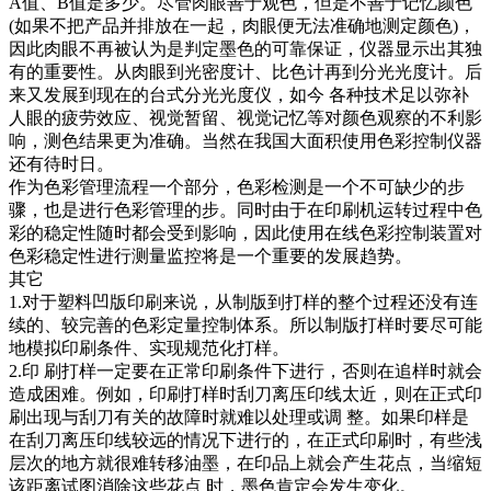
A值、B值是多少。尽管肉眼善于观色，但是不善于记忆颜色
(如果不把产品并排放在一起，肉眼便无法准确地测定颜色)，
因此肉眼不再被认为是判定墨色的可靠保证，仪器显示出其独
有的重要性。从肉眼到光密度计、比色计再到分光光度计。后
来又发展到现在的台式分光光度仪，如今 各种技术足以弥补
人眼的疲劳效应、视觉暂留、视觉记忆等对颜色观察的不利影
响，测色结果更为准确。当然在我国大面积使用色彩控制仪器
还有待时日。
作为色彩管理流程一个部分，色彩检测是一个不可缺少的步
骤，也是进行色彩管理的步。同时由于在印刷机运转过程中色
彩的稳定性随时都会受到影响，因此使用在线色彩控制装置对
色彩稳定性进行测量监控将是一个重要的发展趋势。
其它
1.对于塑料凹版印刷来说，从制版到打样的整个过程还没有连
续的、较完善的色彩定量控制体系。所以制版打样时要尽可能
地模拟印刷条件、实现规范化打样。
2.印 刷打样一定要在正常印刷条件下进行，否则在追样时就会
造成困难。例如，印刷打样时刮刀离压印线太近，则在正式印
刷出现与刮刀有关的故障时就难以处理或调 整。如果印样是
在刮刀离压印线较远的情况下进行的，在正式印刷时，有些浅
层次的地方就很难转移油墨，在印品上就会产生花点，当缩短
该距离试图消除这些花点 时，墨色肯定会发生变化。