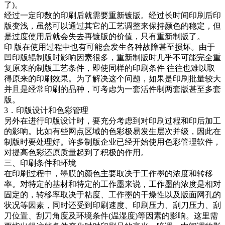
了)。
经过一定印数的印刷后就需要重新镀版。经过长时间印刷后印
版变浅，虽然可以通过其它的工艺调整来保持颜色的稳定，但
是过度使用后就会失去再镀版的价值，只有重新制版了。
印 版在使用过程中也有可能会发生各种故障甚至损坏。由于
凹印版辊制版时影响因素很多，重新制版时几乎不可能完全重
复原来的制版工艺条件，即使同样的印刷条件 往往也难以取
得原来的印刷效果。为了解决这个问题，如果是印刷批量较大
并且是经常印刷的品种，可考虑为一套活件制两套版甚至多套
版。
3．印版设计和色彩管理
另外在进行印版设计时，要充分考虑到对印刷过程和印后加工
的影响。比如有些网点区域的色彩极易发生层次并级，因此在
制版时要处理好。许多制版企业已经开始使用色彩管理软件，
对提高色彩还原质量起到了积极的作用。
三、印刷条件和环境
在印刷过程中，墨膜的颜色主要取决于工作墨的浓度和转移
率。对特定的基材和特定的工作墨来说，工作墨的浓度是相对
固定的，转移率取决于粘度、工作墨的干燥性以及版面网孔的
状况等因素，同时还受到印刷速度、印刷压力、刮刀压力、刮
刀位置、刮刀角度及环境条件(温湿度)等因素的影响。这里需