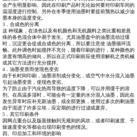
会产生明显影响。因此在印刷产品时无论如何要对印刷车间的
温湿度进行控制。另外在冬季使用油墨时要提前预热以减少油
墨本身的温度变化。
3．合成色的分离
这 种现象，在淡色以及有机颜色和无机颜料之类比重相差悬
殊的各色混合体中易于发生。尤其油墨盘中的油墨流动过缓
时，沉淀更会促成合成色的分离，所以要注意使 油墨循环流
畅。此外调色时如搅拌不充分，随着印刷的进行，某种颜色的
浓度有增高的倾向，所以在正式印刷前应使用溶解机之类机械
或其它方法进行充分搅拌。
4．油墨变质而使现色变劣
由于长时间印刷，油墨溶剂成分变化，或空气中水分混入油墨
引起油墨变质，使现色变劣。
为了防止由于汽化热而导致的温度下降，可以并用缓干的溶
剂。在高温多湿时，可能会有一定量的水分混入油墨，因此在
发生异常时应补充新油墨，或全部更换，使用过多次的剩油墨
由于混进了许多尘埃，应定期的进行过滤或废弃。
5．其它印刷条件
因网点重合以及版面接触到无规则的风吹，或者印刷速度、干
燥速度变化等都会出现印刷变色的情况。
四、印后加工和环境的影响