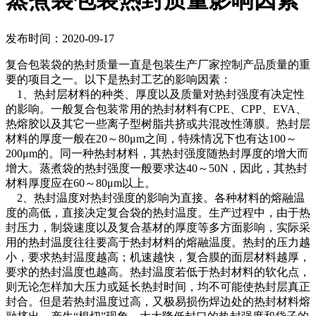
蒸煮袋包装热封质量影响因素
发布时间：2020-09-17
复合包装袋的热封质量一直是包装生产厂家控制产品质量的重
要的项目之一。以下是热封工艺的影响因素：
1、热封层材料的种类、厚度以及质量对热封强度有决定性
的影响。一般复合包装常用的热封材料有CPE、CPP、EVA、
热熔胶以及其它一些离子型树脂共挤或共混改性薄膜。热封层
材料的厚度一般在20～80μm之间，特殊情况下也有达100～
200μm的。同一种热封材料，其热封强度随热封厚度的增大而
增大。蒸煮袋的热封强度一般要求达40～50N，因此，其热封
材料厚度应在60～80μm以上。
2、热封温度对热封强度的影响为直接。各种材料的熔融温
度的高低，直接决定复合袋的热封温度。生产过程中，由于热
封压力，制袋速度以及复合基材的厚度等多方面影响，实际采
用的热封温度往往要高于热封材料的熔融温度。热封的压力越
小，要求热封温度越高；机速越快，复合膜的面层材料越厚，
要求的热封温度也越高。热封温度若低于热封材料的软化点，
则无论怎样加大压力或延长热封时间，均不可能使热封层真正
封合。但是若热封温度过高，又极易损伤焊边处的热封材料熔