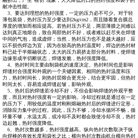
融挤出，产生“根切”现象，大大降低封口的热封强度和袋子的
耐冲击性能。
3、要达到理想的热封强度，一定的压力必不可少。对于轻
薄包装袋，热封压力至少要达到2kg/cm2，而且随着复合膜总
厚度的增加而相应提高。若热封压力不足，两层薄膜之间难以
达到真正地熔合，致合局部热封不好，或者难以赶尽夹在焊缝
中间的气泡，造成虚焊；当然，热封压力也不是越大越好，应
以不损伤焊边为宜，因为在较高的热封温度时，焊边的热封材
料已处于半熔融状态，太大的压力易挤走部分热封料，使焊缝
边缘形成半切断状态，焊缝发脆，热封强度降低。
4、热封时间主要由制袋机的速度决定。热封时间也是影响
焊缝封合强度和外观的一个关键因素。相同的热封温度和压
力，热封时间长，则热封层熔合更充分，结合更牢固，但热封
时间太长，容易造成焊缝起皱，影响外观。
5、热封后的焊缝若冷却不好，不但会影响焊缝的外观平整
度，而且对热封强度有一定的影响。冷却过程就是通过在一定
的压力下，用较低的温度对刚刚熔融热封后的焊缝进行定形，
消除应力集中的过程。因此，压力不够，冷却水循环不畅，循
环量不够，水温太高，或冷却不及时都会致使冷却不良，热封
边起翘，热封强度降低。
6、热封次数越多，热封强度越高。纵向热封次数取决于纵
向焊棒的有效长度和袋长之比；横向热封次数由机台横向热封