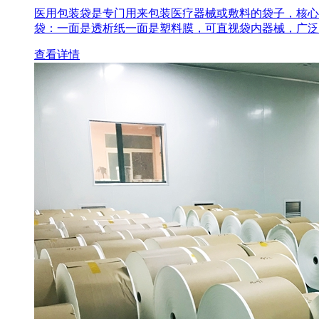
医用包装袋‌是专门用来包装医疗器械或敷料的袋子，核心
袋‌：一面是透析纸一面是塑料膜，可直视袋内器械，广泛
查看详情