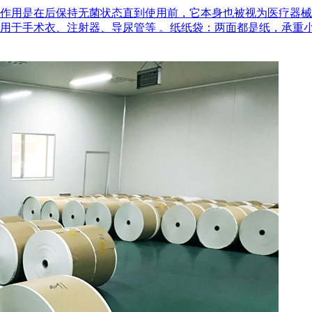
作用是在后‌保持无菌状态‌直到使用前，它本身也被视为医疗器
用于手术衣、注射器、导尿管等 。‌纸纸袋‌：两面都是纸，承重