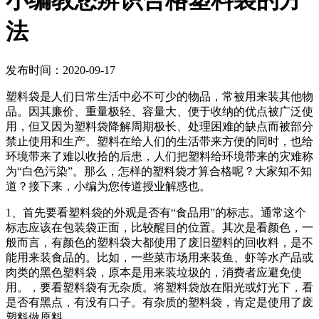
小编教您辨识合格塑料袋的方
法
发布时间：2020-09-17
塑料袋是人们日常生活中必不可少的物品，常被用来装其他物
品。因其廉价、重量极轻、容量大、便于收纳的优点被广泛使
用，但又因为塑料袋降解周期极长、处理困难的缺点而被部分
禁止使用和生产。塑料在给人们的生活带来方便的同时，也给
环境带来了难以收拾的后患，人们把塑料给环境带来的灾难称
为“白色污染”。那么，怎样的塑料袋才算合格呢？大家知不知
道？接下来，小编为您传道授业解惑也。
1、首先要看塑料袋的外观是否有“食品用”的标志。通常这个
标志应该在包装袋正面，比较醒目的位置。其次是看颜色，一
般而言，有颜色的塑料袋大都使用了废旧塑料的回收料，是不
能用来装食品的。比如，一些菜市场用来装鱼、虾等水产品或
肉类的黑色塑料袋，原本是用来装垃圾的，消费者应避免使
用。，要看塑料袋有无杂质。将塑料袋放在阳光或灯光下，看
是否有黑点，有没有口子。有杂质的塑料袋，肯定是使用了废
塑料做原料。