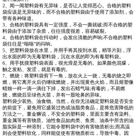
2、闻一闻塑料袋有无异味，是否让人觉得恶心。合格的塑料
袋应该是无异味的，而不合格的塑料袋由于使用了添加剂，会
带有各种味道。
3、合格的塑料袋具有一定强度，不会一撕就破;而不合格的塑
料袋由于添加了杂质，往往强度很差，容易破裂。
4、合格的塑料袋在抖动时，会发出清脆的声响;不合格的塑料
袋往往是“嗡嗡”的闷响。
5、把塑料袋放在水里，并用手将其按到水底，稍等片刻，浮
出水面的即为无毒塑料袋，沉在水底的即为有毒塑料袋。
6、用手抚摸塑料袋表面，很光滑是无毒的。如果颜色混朦，
触之发粘、发涩，就是有毒的。
7、燃烧：将塑料袋剪下一角，放在火上一烧，无毒的烧之即
燃，将它离开火后仍继续燃烧，并出现黄色火焰，而且熔塑像
蜡烛一样一滴一滴往下掉，发出石蜡气味;有毒的，不易燃
烧，燃烧后呈绿色火苗，并有一股呛鼻的异味。
塑料袋少装热、油食物。当然，在你无法确定塑料袋是否安全
的前提下，避免用它盛装过热或油脂类食品，是将危害降低的
方法之一。董金狮说，不安全的塑料袋，里面主要含有染料、
重金属等有害物质。油性食品如肉类、鱼类、油条中所含的油
脂实际是一种溶剂，它能令塑料袋中的有害物质析出;而高温
则会使塑料软化，同样能促使有害物质析出，导致中毒。因