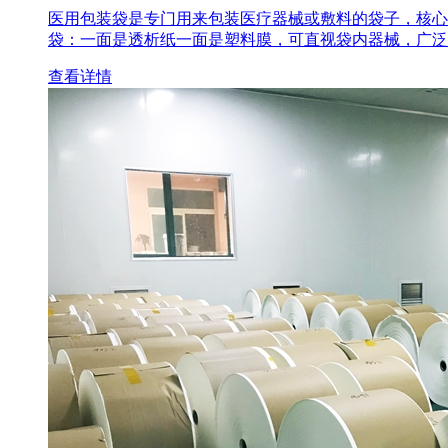
医用包装袋‌是专门用来包装医疗器械或敷料的袋子，核心
袋‌：一面是透析纸一面是塑料膜，可直视袋内器械，广泛
查看详情