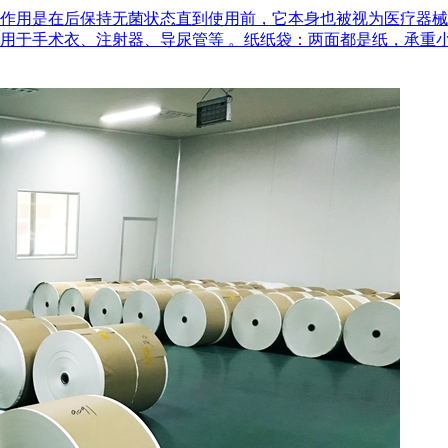
作用是在后‌保持无菌状态‌直到使用前，它本身也被视为医疗器
用于手术衣、注射器、导尿管等 。‌纸纸袋‌：两面都是纸，承重