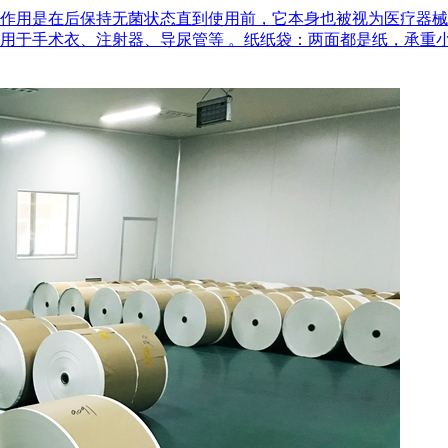
作用是在后‌保持无菌状态‌直到使用前，它本身也被视为医疗器
用于手术衣、注射器、导尿管等 。‌纸纸袋‌：两面都是纸，承重