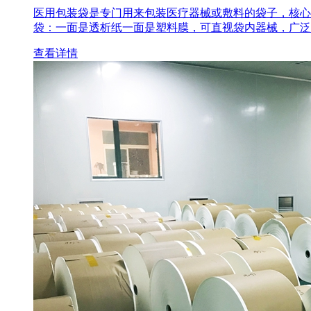
医用包装袋‌是专门用来包装医疗器械或敷料的袋子，核心
袋‌：一面是透析纸一面是塑料膜，可直视袋内器械，广泛
查看详情