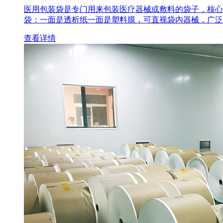
医用包装袋‌是专门用来包装医疗器械或敷料的袋子，核心
袋‌：一面是透析纸一面是塑料膜，可直视袋内器械，广泛
查看详情