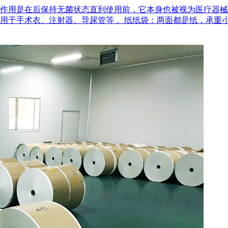
作用是在后‌保持无菌状态‌直到使用前，它本身也被视为医疗器
用于手术衣、注射器、导尿管等 。‌纸纸袋‌：两面都是纸，承重