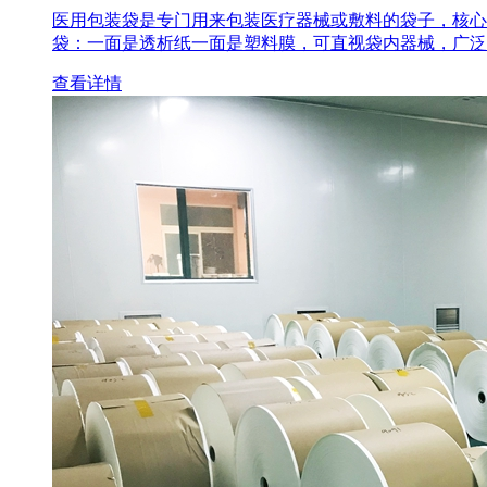
医用包装袋‌是专门用来包装医疗器械或敷料的袋子，核心
袋‌：一面是透析纸一面是塑料膜，可直视袋内器械，广泛
查看详情