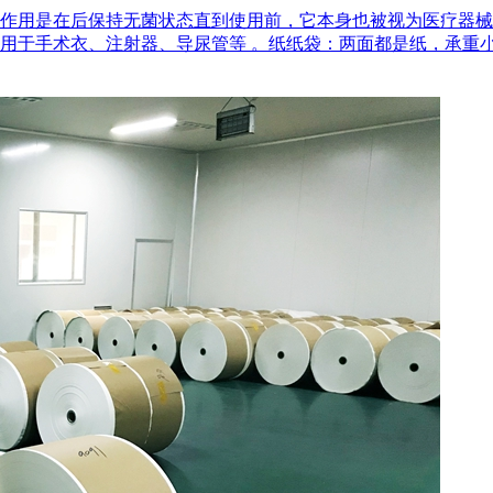
作用是在后‌保持无菌状态‌直到使用前，它本身也被视为医疗器
用于手术衣、注射器、导尿管等 。‌纸纸袋‌：两面都是纸，承重