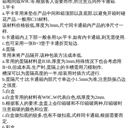
箱相同或W9C等.根据客人需要而作,所注意点同外卡通箱.
3.平卡
a.平卡常用来垫在产品中间和箱顶部以及底部,以避免开箱时碰
花产品.一般用C33材料,
该材料价格较低,厚度为3mm,尺寸同卡通箱内产品的净尺寸一
样.
b.卡通箱内上下部一般各用1pc平卡.如有内卡通箱,则无需使用.
c.也可采用一张B=3垫于卡通折页短边.
4.蛋隔
常用来将产品隔开,该种包装方法成本低.
a.常用的蛋隔材料是B3B,厚度为3mm,特殊情况下也会考虑用
B=B,但成本高.生产时,蛋隔上的卡槽需用刀模制作,
槽深可以为蛋隔高度的一半,组装用对插方式进行.
b.蛋隔尺寸:比卡通箱内部尺寸单边小1.5mm为准,注意防振凸边
之强度.
5.白盒
a.白盒常用的材料有W9C,W代表白色,纸厚度为2mm.
b.根据客人的要求,盒盖上会印箱唛和不印箱唛两种,印箱唛时
注意箱唛的颜色和位置.
c.白盒做扣底的较多,也有不做扣底,式样同卡通箱,根据需要而
定.
6.彩盒