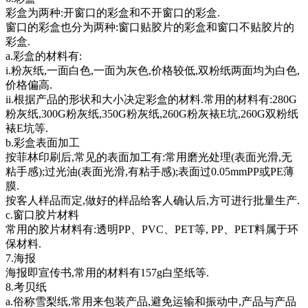
彩盒为两种:开窗口的彩盒和不开窗口的彩盒.
窗口的彩盒也分为两种:窗口贴胶片的彩盒和窗口不贴胶片的
彩盒.
a.彩盒的材料有:
i.粉灰纸,一面白色,一面为灰色,价格较低,双粉纸两面均为白色,
价格偏高.
ii.根据产品的形状和大小决定彩盒的材料.常用的材料有:280G
粉灰纸,300G粉灰纸,350G粉灰纸,260G粉灰裱E坑,260G双粉纸
裱E坑等.
b.彩盒表面加工
按菲林印刷后,常见的表面加工有:常用磨光处理(表面光滑,无
粘手感);过光油(表面光滑,有粘手感);表面过0.05mmPP或PE薄
膜.
按客人样品而定,做好的样品给客人确认后,方可进行批量生产.
c.窗口胶片材料
常用的胶片材料有:透明PP、PVC、PET等, PP、PET料属于环
保材料.
7.海报
海报即宣传书,常用的材料有157g白坚纸等.
8.考贝纸
a.俗称雪梨纸,常用来包装产品,避免运输和振动中,产品与产品