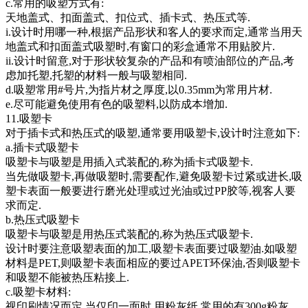
c.常用的吸塑方式有:
天地盖式、扣面盖式、扣位式、插卡式、热压式等.
i.设计时用哪一种,根据产品形状和客人的要求而定,通常当用天
地盖式和扣面盖式吸塑时,有窗口的彩盒通常不用贴胶片.
ii.设计时留意,对于形状较复杂的产品和有喷油部位的产品,考
虑加托塑,托塑的材料一般与吸塑相同.
d.吸塑常用#号片,为指片材之厚度,以0.35mm为常用片材.
e.尽可能避免使用有色的吸塑料,以防成本增加.
11.吸塑卡
对于插卡式和热压式的吸塑,通常要用吸塑卡,设计时注意如下:
a.插卡式吸塑卡
吸塑卡与吸塑是用插入式装配的,称为插卡式吸塑卡.
当先做吸塑卡,再做吸塑时,需要配作,避免吸塑卡过紧或进长,吸
塑卡表面一般要进行磨光处理或过光油或过PP胶等,视客人要
求而定.
b.热压式吸塑卡
吸塑卡与吸塑是用热压式装配的,称为热压式吸塑卡.
设计时要注意吸塑表面的加工,吸塑卡表面要过吸塑油.如吸塑
材料是PET,则吸塑卡表面相应的要过APET环保油,否则吸塑卡
和吸塑不能被热压粘接上.
c.吸塑卡材料:
视印刷情况而定,当仅印一面时,用粉灰纸.常用的有300g粉灰,