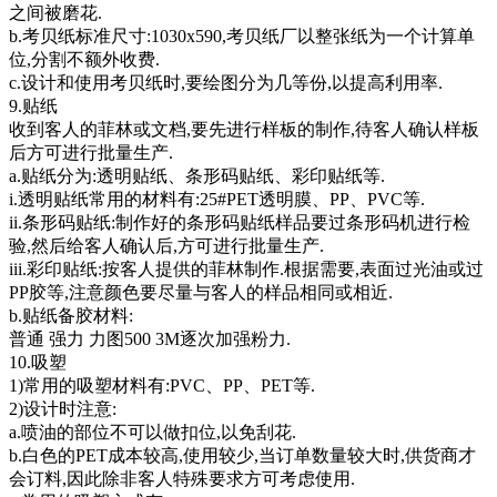
之间被磨花.
b.考贝纸标准尺寸:1030x590,考贝纸厂以整张纸为一个计算单
位,分割不额外收费.
c.设计和使用考贝纸时,要绘图分为几等份,以提高利用率.
9.贴纸
收到客人的菲林或文档,要先进行样板的制作,待客人确认样板
后方可进行批量生产.
a.贴纸分为:透明贴纸、条形码贴纸、彩印贴纸等.
i.透明贴纸常用的材料有:25#PET透明膜、PP、PVC等.
ii.条形码贴纸:制作好的条形码贴纸样品要过条形码机进行检
验,然后给客人确认后,方可进行批量生产.
iii.彩印贴纸:按客人提供的菲林制作.根据需要,表面过光油或过
PP胶等,注意颜色要尽量与客人的样品相同或相近.
b.贴纸备胶材料:
普通 强力 力图500 3M逐次加强粉力.
10.吸塑
1)常用的吸塑材料有:PVC、PP、PET等.
2)设计时注意:
a.喷油的部位不可以做扣位,以免刮花.
b.白色的PET成本较高,使用较少,当订单数量较大时,供货商才
会订料,因此除非客人特殊要求方可考虑使用.