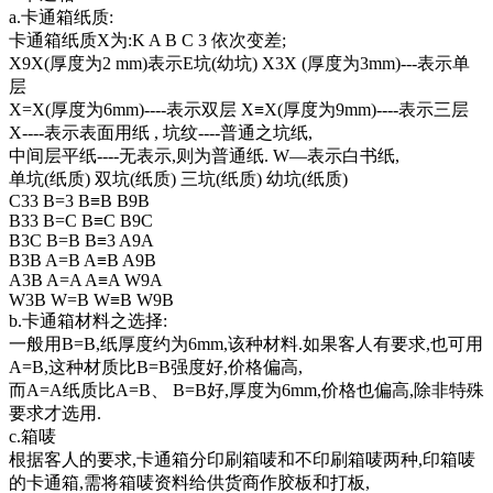
a.卡通箱纸质:
卡通箱纸质X为:K A B C 3 依次变差;
X9X(厚度为2 mm)表示E坑(幼坑) X3X (厚度为3mm)---表示单
层
X=X(厚度为6mm)----表示双层 X≡X(厚度为9mm)----表示三层
X----表示表面用纸 , 坑纹----普通之坑纸,
中间层平纸----无表示,则为普通纸. W—表示白书纸,
单坑(纸质) 双坑(纸质) 三坑(纸质) 幼坑(纸质)
C33 B=3 B≡B B9B
B33 B=C B≡C B9C
B3C B=B B≡3 A9A
B3B A=B A≡B A9B
A3B A=A A≡A W9A
W3B W=B W≡B W9B
b.卡通箱材料之选择:
一般用B=B,纸厚度约为6mm,该种材料.如果客人有要求,也可用
A=B,这种材质比B=B强度好,价格偏高,
而A=A纸质比A=B、 B=B好,厚度为6mm,价格也偏高,除非特殊
要求才选用.
c.箱唛
根据客人的要求,卡通箱分印刷箱唛和不印刷箱唛两种,印箱唛
的卡通箱,需将箱唛资料给供货商作胶板和打板,