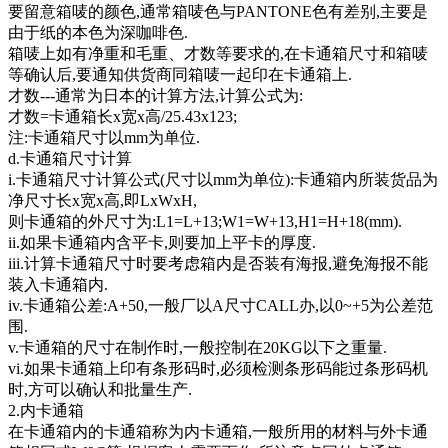
要留意箱唛的颜色,通常箱唛色与PANTONE色有差别,主要是
由于纸的本色为深咖啡色.
箱唛上如有净重和毛重、才数等要求的,在卡通箱尺寸和箱唛
等确认后,要通知供货商同箱唛一起印在卡通箱上.
才数---通常为日本的计算方法,计算公式为:
才数=卡通箱长x宽x高/25.43x123;
注:卡通箱尺寸以mm为单位.
d.卡通箱尺寸计算
i.卡通箱尺寸计算公式(尺寸以mm为单位):卡通箱内所装货品为
净尺寸长x宽x高,即LxWxH,
则卡通箱的外尺寸为:L1=L+13;W1=W+13,H1=H+18(mm).
ii.如果卡通箱内含平卡,则要加上平卡的厚度.
iii.计算卡通箱尺寸时要考虑箱内是否装有海报,避免海报不能
装入卡通箱内.
iv.卡通箱公差:A+50,一般厂以A尺寸CALL办,以0~+5为公差范
围.
v.卡通箱的尺寸在制作时,一般控制在20KG以下之重量.
vi.如果卡通箱上印有条形码时,必须检测条形码能过条形码机
时,方可以确认和批量生产.
2.内卡通箱
在卡通箱内的卡通箱称为内卡通箱,一般所用的材料与外卡通