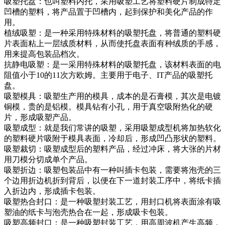
吸塑托盘：也叫塑料内托，采用吸塑工艺将塑料硬片制成特定
凹槽的塑料，将产品置于凹槽内，起到保护和美化产品的作
用。
植绒吸塑：是一种采用特殊材料的吸塑托盘，将普通的塑料硬
片表面粘上一层绒质材料，从而使托盘表面有种绒质的手感，
用来提高包装品档次。
抗静电吸塑：是一采用特殊材料的吸塑托盘，该材料表面的电
阻值小于10的11次方欧姆。主要用于电子、IT产品的吸塑托
盘。
吸塑模具：吸塑生产用的模具，成本的是石膏模，其次是电镀
铜模，贵的是铝模。模具钻有小孔，用于真空吸附热化的硬
片，形成吸塑产品。
吸塑成型：就是我们常讲的吸塑，采用吸塑成型机将加热软化
的塑料硬片吸附于模具表面，冷却后，形成凹凸形状的塑料。
吸塑裁切：吸塑成型后的塑料产品，经过冲床，将大张的片材
用刀模分切成单个产品。
吸塑折边：吸塑包装品中有一种叫插卡包装，需要将泡壳的三
个边用折边机折到背后，以便在下一道封装工序中，将纸卡插
入折边内，形成插卡包装。
吸塑热合封口：是一种吸塑封装工艺，用封口机将表面涂有吸
塑油的纸卡与泡壳热合在一起，形成吸卡包装。
吸塑高频封口：是一种吸塑封装工艺，用高周波机产生高频，