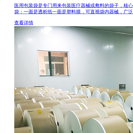
医用包装袋‌是专门用来包装医疗器械或敷料的袋子，核心
袋‌：一面是透析纸一面是塑料膜，可直视袋内器械，广泛
查看详情