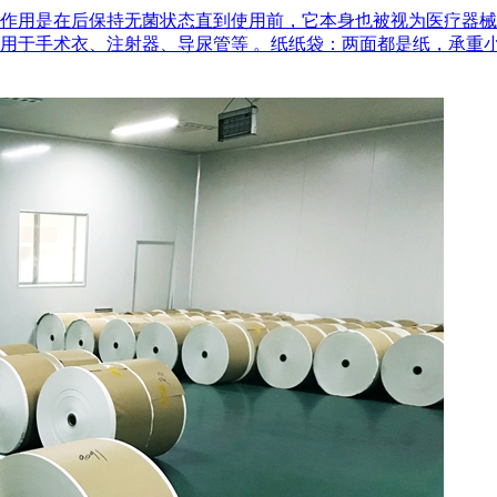
作用是在后‌保持无菌状态‌直到使用前，它本身也被视为医疗器
用于手术衣、注射器、导尿管等 。‌纸纸袋‌：两面都是纸，承重