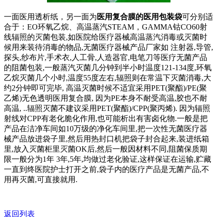
一面医用透析纸，另一面为
医用复合膜的医用包装袋
可分别适
合于：EO环氧乙烷、高温蒸汽STEAM，GAMMA钴CO60射
线辐照的灭菌包装,如医院给医疗器械高温蒸汽消毒或灭菌时
候用来装待消毒的物品,无菌医疗器械产品厂家如 注射器,导管,
探头,纱布片,手术衣,人工骨,人造器官,电笔刀等医疗无菌产品
的阻菌包装,一般蒸汽灭菌几分钟到半小时温度121-134度,环氧
乙烷灭菌几个小时,温度55度左右,辐照则在常温下灭菌消毒,大
约2分钟即可完毕, 高温灭菌时候不适宜采用PET(聚酯)/PE(聚
乙烯)无色透明医用复合膜, 因为PE本身不耐受高温,胶也不耐
高温, ..辐照灭菌不建议采用PET(聚酯)/CPP(聚丙烯). 因为辐照
射线对CPP有老化脆化作用,也可能析出有害卤化物.一般是把
产品在洁净车间如10万级的净化车间里,把一次性无菌医疗器
械产品放进袋子里,然后用热封口机把袋子封合起来,装进纸箱
里,放入灭菌柜里灭菌OK后,然后一般因材料不同,阻菌保质期
限一般分为1年 3年,5年,均做过老化验证,这样保证在运输,贮藏
一直到终医院护士打开之前,袋子内的医疗产品是无菌产品,不
用再灭菌,可直接就用.
返回列表