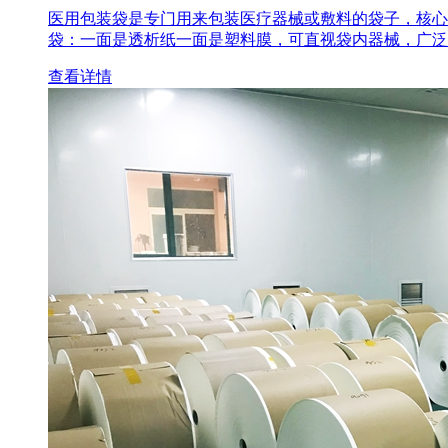
医用包装袋‌是专门用来包装医疗器械或敷料的袋子，核心
袋‌：一面是透析纸一面是塑料膜，可直视袋内器械，广泛
查看详情