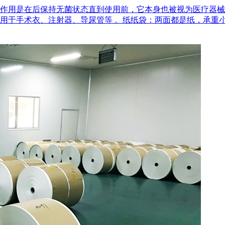
作用是在后‌保持无菌状态‌直到使用前，它本身也被视为医疗器
用于手术衣、注射器、导尿管等 。‌纸纸袋‌：两面都是纸，承重