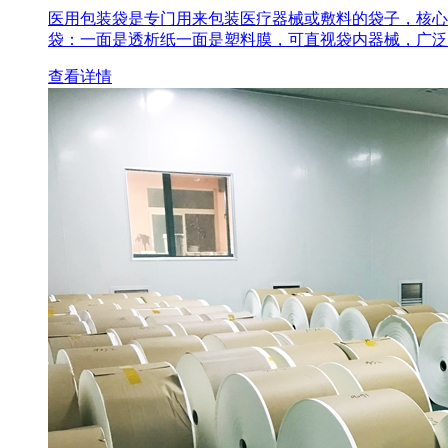
医用包装袋‌是专门用来包装医疗器械或敷料的袋子，核心
袋‌：一面是透析纸一面是塑料膜，可直视袋内器械，广泛
查看详情