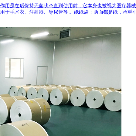
作用是在后‌保持无菌状态‌直到使用前，它本身也被视为医疗器
用于手术衣、注射器、导尿管等 。‌纸纸袋‌：两面都是纸，承重