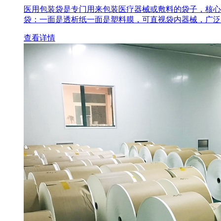
医用包装袋‌是专门用来包装医疗器械或敷料的袋子，核心
袋‌：一面是透析纸一面是塑料膜，可直视袋内器械，广泛
查看详情