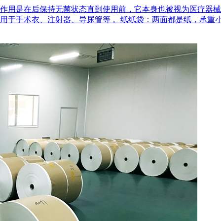
作用是在后‌保持无菌状态‌直到使用前，它本身也被视为医疗器
用于手术衣、注射器、导尿管等 。‌纸纸袋‌：两面都是纸，承重