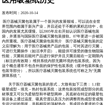
医用吸塑纸历史
发布时间：2020-10-14
医疗器械灭菌包装属于一个新兴的发展领域，可以说在全世
界范围内都属于新兴产业，并且还处于不断的累积总结中，在
国内的发展尤其缓慢。以2005年左右开始认识医疗器械包装
袋，并逐渐与国际医疗器械灭菌包装接轨。07年更进一步被国
内所重视。医疗器械灭菌袋包装简介 医疗器械灭菌包装的定
义应理解为：用于医疗器械类产品的包装，可对其进行灭菌，
可进行无菌操作（如洁净开启），能提供可接受的微生物阻隔
性能，灭菌前后能对产品进行保护并且灭菌后能在一定期限内
（标注的有效期 ）维持系统内部无菌环境的包装系统。因为
这个概念通常不包含外面的保护性包装系统（缓冲包装和集合
包装等部分），所以医疗器械灭菌包装系统也可称之为“无菌
屏障系统 ”。
关于医疗器械灭菌包装的形式，大致有如下三类： 1.1软
吸塑成型－填充－热封包装系统：这类包装按照成型部分的底
材厚度又可分为柔韧型和半硬型两种，其底材在特定的吸塑包
装设备上通过温度、吸真空度以及压力的调整而热成型变成预
先设计好的形状，并和相应的顶材热合，形成符合要求的立体