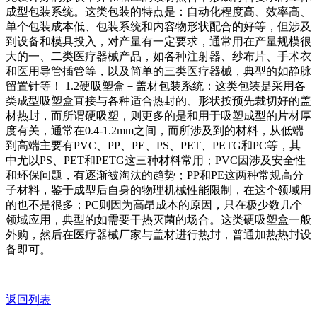
成型包装系统。这类包装的特点是：自动化程度高、效率高、
单个包装成本低、包装系统和内容物形状配合的好等，但涉及
到设备和模具投入，对产量有一定要求，通常用在产量规模很
大的一、二类医疗器械产品，如各种注射器、纱布片、手术衣
和医用导管插管等，以及简单的三类医疗器械，典型的如静脉
留置针等！ 1.2硬吸塑盒－盖材包装系统：这类包装是采用各
类成型吸塑盒直接与各种适合热封的、形状按预先裁切好的盖
材热封，而所谓硬吸塑，则更多的是和用于吸塑成型的片材厚
度有关，通常在0.4-1.2mm之间，而所涉及到的材料，从低端
到高端主要有PVC、PP、PE、PS、PET、PETG和PC等，其
中尤以PS、PET和PETG这三种材料常用；PVC因涉及安全性
和环保问题，有逐渐被淘汰的趋势；PP和PE这两种常规高分
子材料，鉴于成型后自身的物理机械性能限制，在这个领域用
的也不是很多；PC则因为高昂成本的原因，只在极少数几个
领域应用，典型的如需要干热灭菌的场合。这类硬吸塑盒一般
外购，然后在医疗器械厂家与盖材进行热封，普通加热热封设
备即可。
返回列表