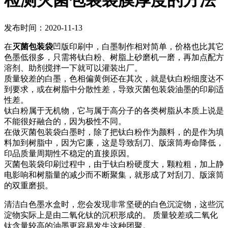
检测灭菌包装袋膜厚度的方法
发布时间：2020-11-13
在
灭菌包装袋
凹版印刷中，白墨制作相对简单，价格也比其它
色墨低很多，只需将钛白粉、树脂上砂磨机一磨，再加点配方
溶剂、助剂搅拌一下就可以灌装出厂。
质量较差的白墨，色相偏黄倒还在其次，就是钛白粉细度达不
到要求，或在树脂中分散性差，导致灭菌包装袋油墨的印刷适
性差。
钛白粉属于无机物，它与属于高分子的各类树脂从本质上说是
不能很好融合的，因为极性不同。
在做灭菌包装袋白墨时，除了把钛白粉作为颜料，的是作为填
料加到树脂中，因为它廉，这是导致刮刀、版滚筒寿命降低，
印品质量周期性不稳定的直接原因。
灭菌包装袋印刷过程中，由于钛白粉硬度大，颗粒粗，加上静
电影响和树脂量的减少而不断聚集，就形成了对刮刀、版滚筒
的双重磨损。
清洁白色墨水盒时，您会发现非常坚硬的白色沉淀物，这些沉
淀物实际上是由二氧化钛的沉积形成的。 质量较差或二氧化
钛含量较高的油墨更容易发生这种团聚。