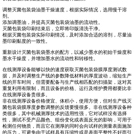
调整灭菌包装袋油墨干燥速度，根据实际情况，选用慢干溶
剂。
添加调墨油，并提高灭菌包装袋油墨的流动性。
灭菌包装袋印刷结束后，立即将印版清洗干净。
根据灭菌包装袋实际印刷情况，及时添加合适的溶剂，尽量油
墨印刷黏度的一致性。
重新设计灭菌包装袋墨水的配方，以减少墨水的初始干燥度和
墨水干燥度，并增加墨水的流动性和转移性。
在线测厚设备能够以快的速度获取灭菌包装袋膜厚度测试数
据，并及时调整生产线的参数降低材料的厚度波动，缩短生产
线的开车时间，但需要配备与生产线相匹配的扫描架，这对其
重复利用有限制，而且设备的价格、运行及维护费用都要比非
在线测厚设备贵很多。
非在线测厚设备价格便宜、体积小，使用方便，但对生产线灭
菌包装袋膜厚度参数调整的反馈要慢很多。非在线测厚设备种
类很多，其中机械测厚技术的适用性强，它对试样没有选择
性，测试不受产品颜色、组份变化或表面反光的影响，可用于
检测任何物质，而且它在测厚的同时会向试样的测量表面施加
的压力，可避免由于试样具有压缩性或是表面平整性不好而引