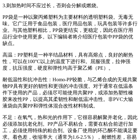
3.则加热时间不应过长，否则会分解或燃烧。
PP袋是一种以聚丙烯塑料为主要材料的透明塑料袋。无毒无
味。它广泛用于食品包装，医疗用品包装，玩具包装等许多行
业。与其他塑料相比，PP袋更结实，更稳定，因此在医疗用
品行业中使用更多。以下编辑者将介绍医疗包装中PP袋的优
缺点。
高温：PP塑料是一种半结晶材料，具有高熔点，良好的耐热
性，可以在100°C以上的温度下进行和。屈服强度，拉伸强
度，抗压强度，硬度和弹性均高于聚乙烯（PE）。
耐低温性和抗冲击性：Homo-PP较脆，与乙烯合成的无规共聚
物PP具有更好的韧性和更强的冲击强度。对于通常在低温条
件下使用的产品，必须尽可能使用共聚PP，或添加热塑性橡
胶来改性PP，以提高其柔韧性和耐低温冲击性。非PVC大输
液袋由共聚PP和弹性体混合改性材料制成。
不足：在氧气，热和光的作用下，它很容易解聚并老化，因此
必须添加抗老化剂。PP产品不易粘合，需要在粘合前进行加
工，必须使用特殊的粘合剂。设备厂使用的环己酮不能满足要
求。着色差，收缩率大（通常为1.6-2.5％），耐燃性差，容易