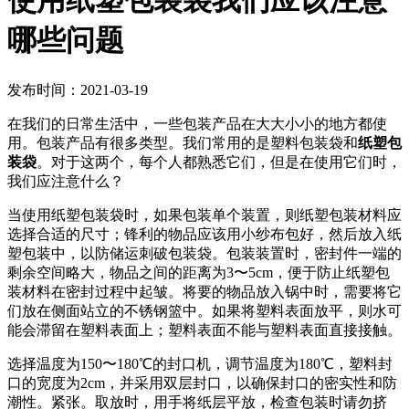
使用纸塑包装袋我们应该注意
哪些问题
发布时间：2021-03-19
在我们的日常生活中，一些包装产品在大大小小的地方都使
用。包装产品有很多类型。我们常用的是塑料包装袋和
纸塑包
装袋
。对于这两个，每个人都熟悉它们，但是在使用它们时，
我们应注意什么？
当使用纸塑包装袋时，如果包装单个装置，则纸塑包装材料应
选择合适的尺寸；锋利的物品应该用小纱布包好，然后放入纸
塑包装中，以防储运刺破包装袋。包装装置时，密封件一端的
剩余空间略大，物品之间的距离为3〜5cm，便于防止纸塑包
装材料在密封过程中起皱。将要的物品放入锅中时，需要将它
们放在侧面站立的不锈钢篮中。如果将塑料表面放平，则水可
能会滞留在塑料表面上；塑料表面不能与塑料表面直接接触。
选择温度为150〜180℃的封口机，调节温度为180℃，塑料封
口的宽度为2cm，并采用双层封口，以确保封口的密实性和防
潮性。紧张。取放时，用手将纸层平放，检查包装时请勿挤