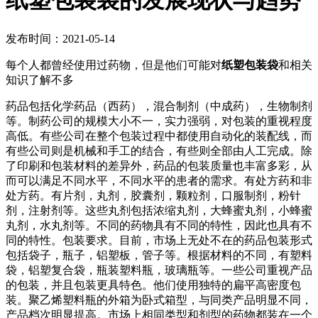
纸塑包装袋的发展现状与趋势
发布时间：2021-05-14
每个人都曾经使用过药物，但是他们可能对
纸塑包装袋
和相关
知识了解不多
药品包括化学药品（西药），混合制剂（中成药），生物制剂
等。制药公司的规模大小不一，实力强弱，对包装的重视程度
高低。有些公司在整个包装过程中都使用自动化的装配线，而
有些公司则是机械和手工的结合，有些则全部由人工完成。除
了印刷和包装材料的差异外，药品的包装质量也丰富多彩，从
而可以满足不同水平，不同水平的患者的需求。有处方药和非
处方药。有片剂，丸剂，胶囊剂，颗粒剂，口服制剂，粉针
剂，注射剂等。这些丸剂包括浓缩丸剂，大蜂蜜丸剂，小蜂蜜
丸剂，水丸剂等。不同的药物具有不同的特性，因此也具有不
同的特性。包装要求。目前，市场上无处不在的药品包装形式
包括袋子，瓶子，铝塑板，管子等。根据材料的不同，有塑料
袋，铝塑复合袋，瓶装塑料瓶，玻璃瓶等。一些公司重视产品
的包装，并且包装更具特色。他们使用独特的扁平高密度包
装。聚乙烯塑料瓶的外箱为卧式箱型，与同类产品明显不同，
产品档次明显提高。市场上相同类型和剂型的药物都装在一个