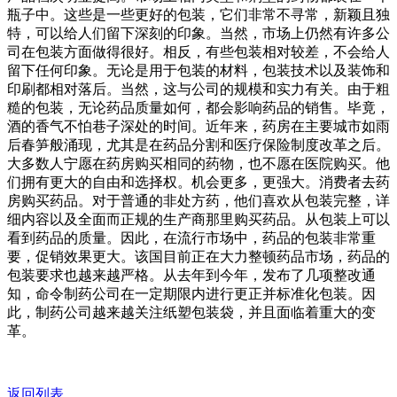
瓶子中。这些是一些更好的包装，它们非常不寻常，新颖且独
特，可以给人们留下深刻的印象。当然，市场上仍然有许多公
司在包装方面做得很好。相反，有些包装相对较差，不会给人
留下任何印象。无论是用于包装的材料，包装技术以及装饰和
印刷都相对落后。当然，这与公司的规模和实力有关。由于粗
糙的包装，无论药品质量如何，都会影响药品的销售。毕竟，
酒的香气不怕巷子深处的时间。近年来，药房在主要城市如雨
后春笋般涌现，尤其是在药品分割和医疗保险制度改革之后。
大多数人宁愿在药房购买相同的药物，也不愿在医院购买。他
们拥有更大的自由和选择权。机会更多，更强大。消费者去药
房购买药品。对于普通的非处方药，他们喜欢从包装完整，详
细内容以及全面而正规的生产商那里购买药品。从包装上可以
看到药品的质量。因此，在流行市场中，药品的包装非常重
要，促销效果更大。该国目前正在大力整顿药品市场，药品的
包装要求也越来越严格。从去年到今年，发布了几项整改通
知，命令制药公司在一定期限内进行更正并标准化包装。因
此，制药公司越来越关注纸塑包装袋，并且面临着重大的变
革。
返回列表