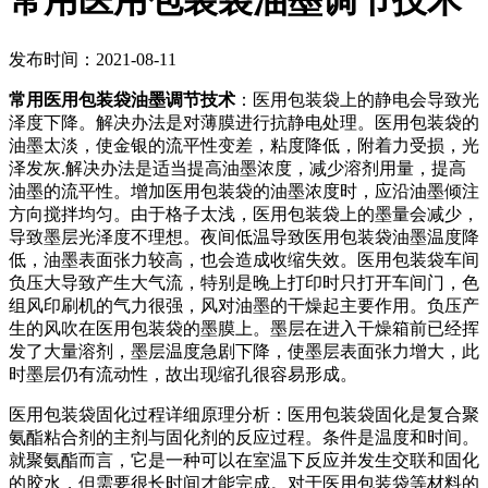
常用医用包装袋油墨调节技术
发布时间：2021-08-11
常用医用包装袋油墨调节技术
：医用包装袋上的静电会导致光
泽度下降。解决办法是对薄膜进行抗静电处理。医用包装袋的
油墨太淡，使金银的流平性变差，粘度降低，附着力受损，光
泽发灰.解决办法是适当提高油墨浓度，减少溶剂用量，提高
油墨的流平性。增加医用包装袋的油墨浓度时，应沿油墨倾注
方向搅拌均匀。由于格子太浅，医用包装袋上的墨量会减少，
导致墨层光泽度不理想。夜间低温导致医用包装袋油墨温度降
低，油墨表面张力较高，也会造成收缩失效。医用包装袋车间
负压大导致产生大气流，特别是晚上打印时只打开车间门，色
组风印刷机的气力很强，风对油墨的干燥起主要作用。负压产
生的风吹在医用包装袋的墨膜上。墨层在进入干燥箱前已经挥
发了大量溶剂，墨层温度急剧下降，使墨层表面张力增大，此
时墨层仍有流动性，故出现缩孔很容易形成。
医用包装袋固化过程详细原理分析：医用包装袋固化是复合聚
氨酯粘合剂的主剂与固化剂的反应过程。条件是温度和时间。
就聚氨酯而言，它是一种可以在室温下反应并发生交联和固化
的胶水，但需要很长时间才能完成。对于医用包装袋等材料的