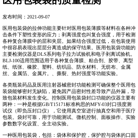
医用包装袋的质量检测
发布时间：2021-09-07
医用包装袋的拉伸功能主要针对医用包装薄膜等材料在各种冲
击条件下塑性变形的应力；剥离强度也叫复合强度，用于检测
各种复合薄膜中的层和夹层。如果结合强度过低，在包装使用
中很容易表现出层层分离造成的保守结果。医用包装袋功能的
主要检测仪器是DLS系列电子拉力试验机和电子剥离试验机。
BLJ-100适用范围适用于各种复合薄膜、粘合剂、胶带、离型
纸、纸张、橡胶、塑料、纺织品、防水材料、无纺布、金属
丝、金属箔、金属片。、撕裂、热封强度等功能实验。
各类瓶装药品及医用注射器械密封功能检测可确保整个医用包
装袋能够密封无缺陷，避免因产品密封性差导致产品外漏，导
致包装材料发生变化。控制医用包装袋封口功能的仪器主要有
两种：一种是根据GB/T15171标准构思的MFY-03封口强度测
试仪（即负压封口仪），它使用真空室进行抽真空和用于医疗
包装。袋封可靠，用于功能测试、微机控制、面板操作、实验
参数数字化设置、全主动实验。
一种医用包装袋，包括：袋体和保护腔，保护腔与袋体的口固