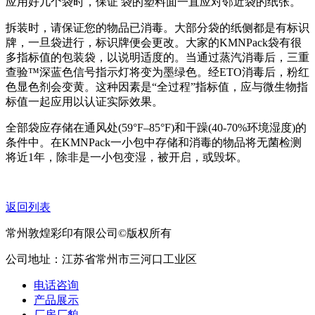
应用好几个袋时，保证 袋的塑料面一直应对邻近袋的纸张。
拆装时，请保证您的物品已消毒。大部分袋的纸侧都是有标识
牌，一旦袋进行，标识牌便会更改。大家的KMNPack袋有很
多指标值的包装袋，以说明适度的。当通过蒸汽消毒后，三重
查验™深蓝色信号指示灯将变为墨绿色。经ETO消毒后，粉红
色显色剂会变黄。这种因素是“全过程”指标值，应与微生物指
标值一起应用以认证实际效果。
全部袋应存储在通风处(59°F–85°F)和干躁(40-70%环境湿度)的
条件中。在KMNPack一小包中存储和消毒的物品将无菌检测
将近1年，除非是一小包变湿，被开启，或毁坏。
返回列表
常州敦煌彩印有限公司©版权所有
公司地址：江苏省常州市三河口工业区
电话咨询
产品展示
厂房厂貌