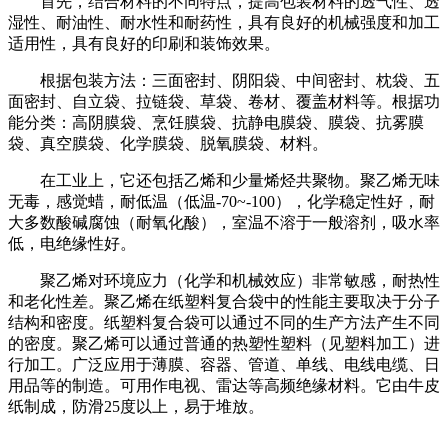
首先，结合材料的不同特点，提高包装材料的透气性、透
湿性、耐油性、耐水性和耐药性，具有良好的机械强度和加工
适用性，具有良好的印刷和装饰效果。
根据包装方法：三面密封、阴阳袋、中间密封、枕袋、五
面密封、自立袋、拉链袋、草袋、卷材、覆盖材料等。根据功
能分类：高阴膜袋、烹饪膜袋、抗静电膜袋、膜袋、抗雾膜
袋、真空膜袋、化学膜袋、脱氧膜袋、材料。
在工业上，它还包括乙烯和少量烯烃共聚物。聚乙烯无味
无毒，感觉蜡，耐低温（低温-70~-100），化学稳定性好，耐
大多数酸碱腐蚀（耐氧化酸），室温不溶于一般溶剂，吸水率
低，电绝缘性好。
聚乙烯对环境应力（化学和机械效应）非常敏感，耐热性
和老化性差。聚乙烯在纸塑料复合袋中的性能主要取决于分子
结构和密度。纸塑料复合袋可以通过不同的生产方法产生不同
的密度。聚乙烯可以通过普通的热塑性塑料（见塑料加工）进
行加工。广泛应用于薄膜、容器、管道、单线、电线电缆、日
用品等的制造。可用作电视、雷达等高频绝缘材料。它由牛皮
纸制成，防滑25度以上，易于堆放。