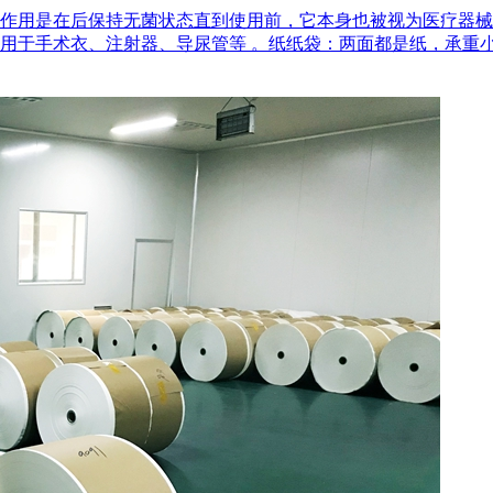
作用是在后‌保持无菌状态‌直到使用前，它本身也被视为医疗器
用于手术衣、注射器、导尿管等 。‌纸纸袋‌：两面都是纸，承重