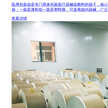
医用包装袋‌是专门用来包装医疗器械或敷料的袋子，核心
袋‌：一面是透析纸一面是塑料膜，可直视袋内器械，广泛
查看详情